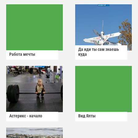
Да иди ты сам знаешь
Работа мечты
куда
Астерикс - начало
Вид Ялты