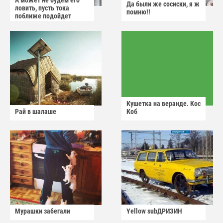
А может не будем его
Да были же сосиски, я ж
ловить, пусть тока
помню!!
поближе подойдет
Кушетка на веранде. Кос
Рай в шалаше
Коб
Мурашки забегали
Yellow subДРИЗИН