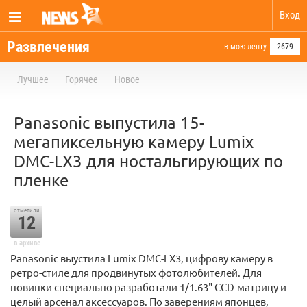
Вход
Развлечения
в мою ленту
2679
Лучшее
Горячее
Новое
Panasonic выпустила 15-
мегапиксельную камеру Lumix
DMC-LX3 для ностальгирующих по
пленке
отметили
12
в архиве
Panasonic выустила Lumix DMC-LX3, цифрову камеру в
ретро-стиле для продвинутых фотолюбителей. Для
новинки специально разработали 1/1.63" CCD-матрицу и
целый арсенал аксессуаров. По заверениям японцев,