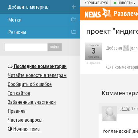
КОРОНАВИРУС
НОВОСТИ
Добавить материал
Развлеч
Метки
проект "индиг
Регионы
отметили
Добавил
jann
3
человека
в архиве
Последние комментарии
1 комментари
Читайте новости в телеграм
Сообщить об ошибке
Комментари
Топ сайтов
Забаненные участники
janny
, 17
Правила
Частые вопросы
Ночная тема
голландский д