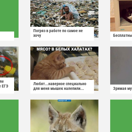
Погряз в работе по самое не
хочу
Бесплатны
ле
Любят...наверное специально
е ЕГЭ
для меня мышек налепили...
Зримая м