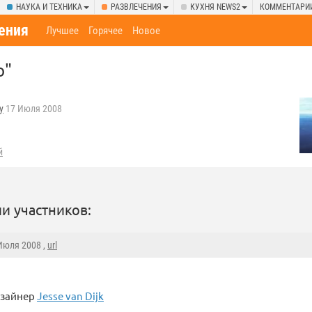
НАУКА И ТЕХНИКА
РАЗВЛЕЧЕНИЯ
КУХНЯ NEWS2
КОММЕНТАРИ
ения
Лучшее
Горячее
Новое
о"
y
17 Июля 2008
й
и участников:
 Июля 2008 ,
url
изайнер
Jesse van Dijk