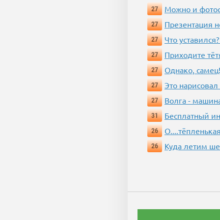
Можно и фотос
27
Презентация 
27
Что уставился?
27
Приходите тёт
27
Однако, самец!
27
Это нарисовал
27
Волга - машин
27
Бесплатный ин
31
О....тёпленькая
26
Куда летим ш
26