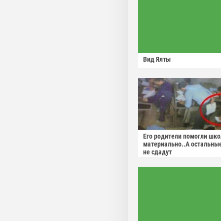
Вид Ялты
Его родители помогли шко
материально..А остальны
не сдадут