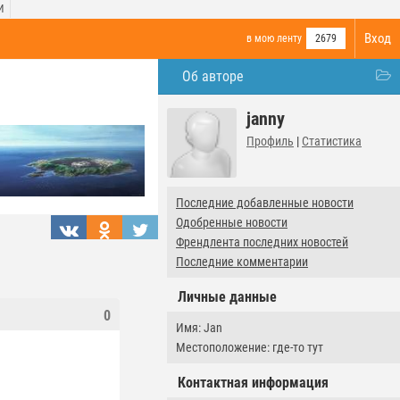
И
Вход
в мою ленту
2679
Об авторе
janny
Профиль
|
Статистика
Последние добавленные новости
Одобренные новости
Френдлента последних новостей
Последние комментарии
Личные данные
0
Имя: Jan
Местоположение: где-то тут
Контактная информация