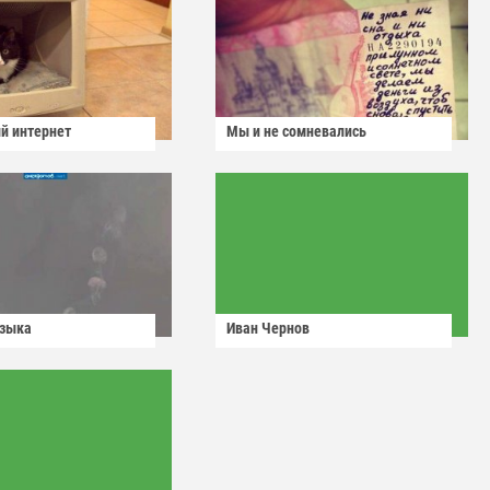
й интернет
Мы и не сомневались
узыка
Иван Чернов