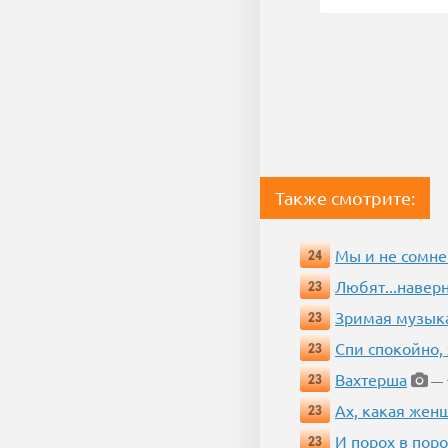
Также смотрите:
Мы и не сомне
24
Любят...навер
23
Зримая музык
23
Спи спокойно, 
23
Вахтерша
23
— 1
Ах, какая жен
23
И порох в поро
23