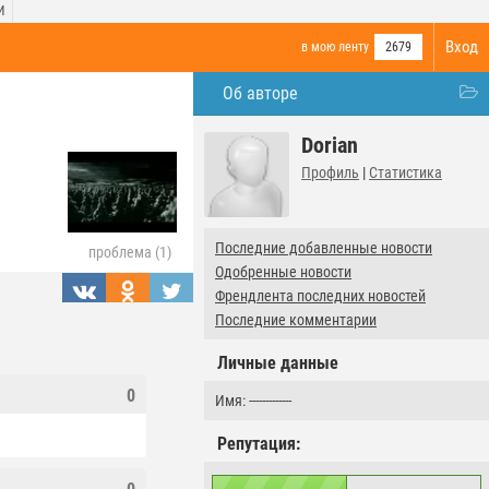
И
Вход
в мою ленту
2679
Об авторе
Dorian
Профиль
|
Статистика
Последние добавленные новости
проблема (1)
Одобренные новости
Френдлента последних новостей
Последние комментарии
Личные данные
0
Имя: -------------
Репутация: