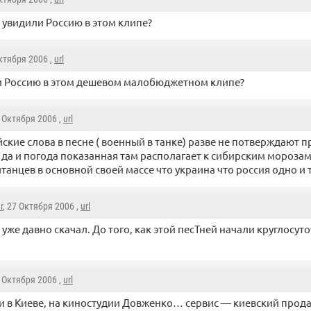
ы увидили Россию в этом клипе?
Октября 2006 ,
url
и Россию в этом дешевом малобюджетном клипе?
7 Октября 2006 ,
url
йские слова в песне ( военный в танке) разве не потверждают 
 да и погода показанная там располагает к сибирским морозам 
танцев в основной своей массе что украина что россия одно и 
r
, 27 Октября 2006 ,
url
о уже давно скачал. До того, как этой песТней начали круглосут
8 Октября 2006 ,
url
 в Киеве, на киностудии Довженко… сервис — киевский прода