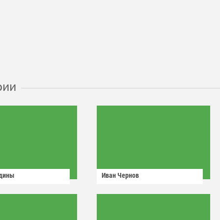
рии
одины
Иван Чернов