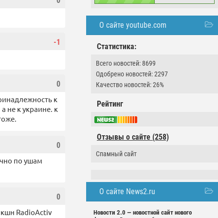
0
О сайте youtube.com
-1
Статистика:
Всего новостей: 8699
Одобрено новостей: 2297
0
Качество новостей: 26%
принадлежность к
Рейтинг
а не к украине. к
тоже.
Отзывы о сайте (258)
0
Спамный сайт
очно по ушам
О сайте News2.ru
0
кшн RadioActiv
Новости 2.0 — новостной сайт нового