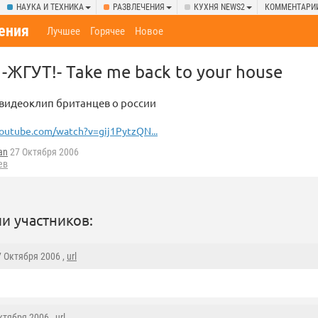
НАУКА И ТЕХНИКА
РАЗВЛЕЧЕНИЯ
КУХНЯ NEWS2
КОММЕНТАРИ
ения
Лучшее
Горячее
Новое
-ЖГУТ!- Take me back to your house
видеоклип британцев о россии
outube.com/watch?v=gij1PytzQN...
an
27 Октября 2006
ев
и участников:
7 Октября 2006 ,
url
Октября 2006 ,
url