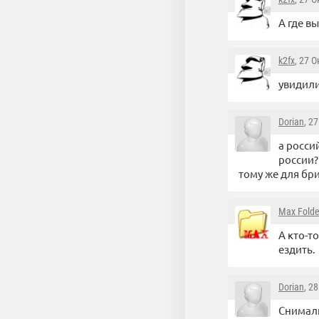
А где в
k2fx
, 27 
увидил
Dorian
, 2
а росси
россии?
тому же для бри
Max Folde
А кто-т
ездить.
Dorian
, 2
Снимали