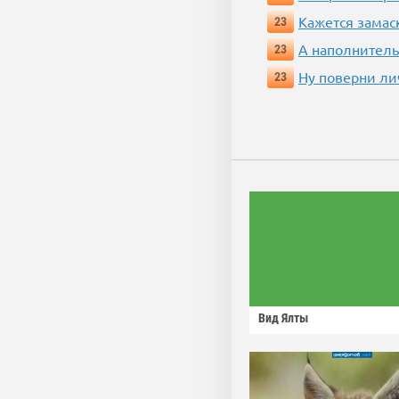
Кажется замас
23
А наполнитель
23
Ну поверни ли
23
Вид Ялты