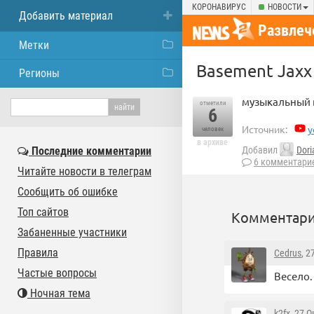
КОРОНАВИРУС
НОВОСТИ
Добавить материал
Развлеч
Метки
Basement Jaxx 
Регионы
музыкальный 
отметили
6
Источник:
y
человек
в архиве
Последние комментарии
Добавил
Dori
6 комментари
Читайте новости в телеграм
Сообщить об ошибке
Топ сайтов
Комментари
Забаненные участники
Правила
Cedrus
, 2
Частые вопросы
Весело.
Ночная тема
k2fx
, 27 