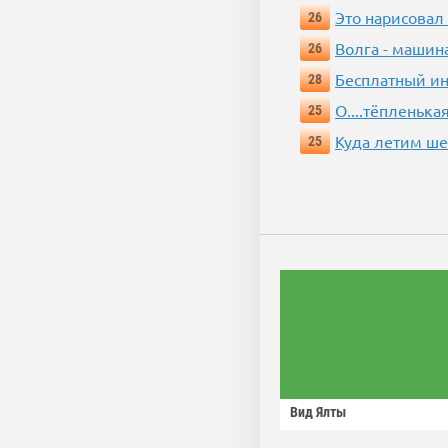
Это нарисовал
26
Волга - машин
26
Бесплатный ин
28
О....тёпленькая
25
Куда летим ш
25
Вид Ялты