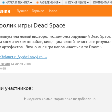
НАУКА И ТЕХНИКА
РАЗВЛЕЧЕНИЯ
КУХНЯ NEWS2
КОММЕНТАРИ
ения
Лучшее
Горячее
Новое
ролик игры Dead Space
ts выпустила новый видеоролик, демонстрирующий Dead Space.
а космическом корабле, кищащим всякой нечистью в результа
 артефактом. Лично мне игра напоминает чем-то Doom3.
s3planet.ru/vyshel-novyj-roli...
els1980
14 Июля 2008
риев
и участников:
Ни одного комментария пока не добавлено