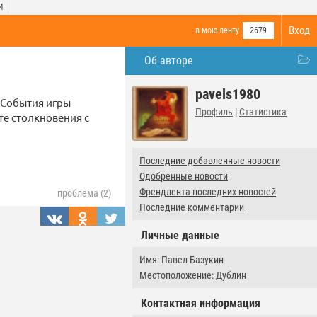
И
Вход
в мою ленту
2679
Об авторе
pavels1980
 События игры
Профиль
|
Статистика
те столкновения с
Последние добавленные новости
Одобренные новости
Френдлента последних новостей
проблема (2)
Последние комментарии
Личные данные
Имя: Павел Базукин
Местоположение: Дублин
Контактная информация