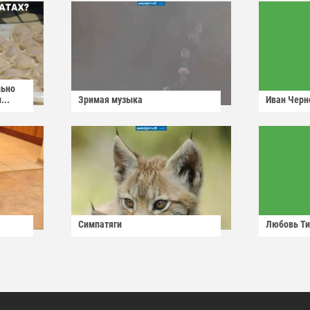
льно
...
Зримая музыка
Иван Черн
Симпатяги
Любовь Ти