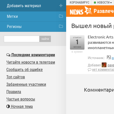
КОРОНАВИРУС
НОВОСТИ
Добавить материал
Развлеч
Метки
Вышел новый 
Регионы
Electronic Ar
отметил
1
развиваются н
инопланетным
человек
в архиве
Последние комментарии
Источник:
p
Читайте новости в телеграм
Добавил
pav
Сообщить об ошибке
нет коммента
Топ сайтов
Забаненные участники
Комментари
Правила
Частые вопросы
Ночная тема