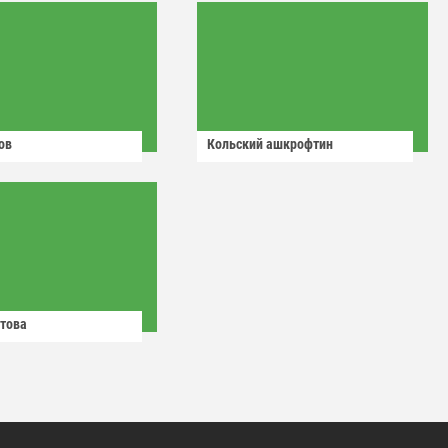
ов
Кольский ашкрофтин
това