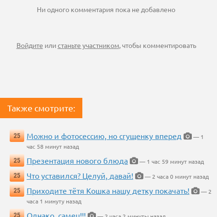
Ни одного комментария пока не добавлено
Войдите
или
станьте участником
, чтобы комментировать
Также смотрите:
Можно и фотосессию, но сгущенку вперед
25
— 1
час 58 минут назад
Презентация нового блюда
25
— 1 час 59 минут назад
Что уставился? Целуй, давай!
25
— 2 часа 0 минут назад
Приходите тётя Кошка нашу детку покачать!
25
— 2
часа 1 минуту назад
Однако, самец!!!
25
— 2 часа 2 минуты назад