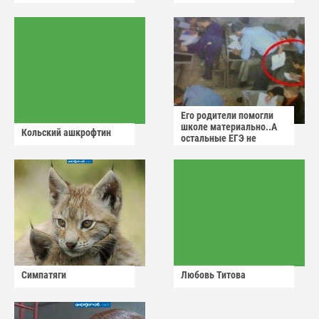
Его родители помогли
школе материально..А
Кольский ашкрофтин
остальные ЕГЭ не
сдадут
Симпатяги
Любовь Титова