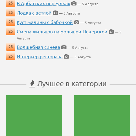
В Арбатских переулках
25
— 5 Августа
Лодка с ветлой
25
— 5 Августа
Куст малины с бабочкой
25
— 5 Августа
Смена жильцов на Большой Печерской
25
— 5
Августа
Волшебная синева
25
— 5 Августа
Интерьер ресторана
25
— 5 Августа
Лучшее в категории