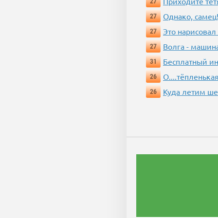
Приходите тёт
27
Однако, самец!
27
Это нарисовал
27
Волга - машин
27
Бесплатный ин
31
О....тёпленькая
26
Куда летим ш
26