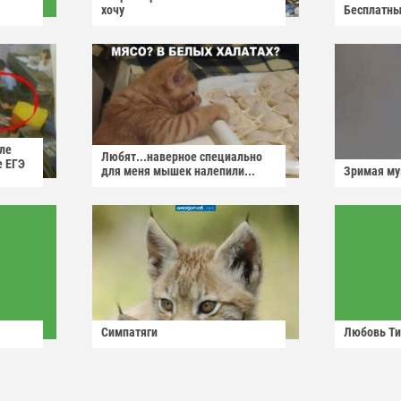
хочу
Бесплатны
ле
Любят...наверное специально
е ЕГЭ
для меня мышек налепили...
Зримая м
Симпатяги
Любовь Ти