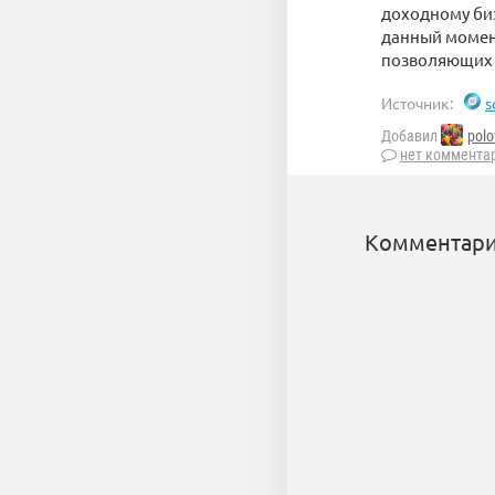
доходному биз
данный момент
позволяющих 
Источник:
s
Добавил
polo
нет коммента
Комментари