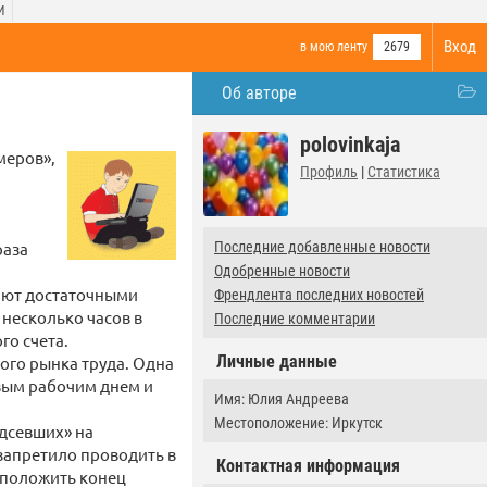
И
Вход
в мою ленту
2679
Об авторе
polovinkaja
меров»,
Профиль
|
Статистика
раза
Последние добавленные новости
Одобренные новости
ают достаточными
Френдлента последних новостей
 несколько часов в
Последние комментарии
го счета.
Личные данные
ого рынка труда. Одна
овым рабочим днем и
Имя: Юлия Андреева
Местоположение: Иркутск
дсевших» на
запретило проводить в
Контактная информация
т положить конец