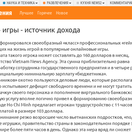
НАУКА И ТЕХНИКА
РАЗВЛЕЧЕНИЯ
КУХНЯ NEWS2
КОММЕНТАРИ
ения
Лучшее
Горячее
Новое
игры - источник дохода
сформировался своеобразный «класс» профессиональных «гей
их на жизнь игрой в популярные онлайновые игры.
ата такого игрока может составлять до 160 долларов в месяц,
тство Vietnam News Agency. Эта сумма приблизительно равна
аботку сотрудника государственного предприятия и в четыре 
ициальную минимальную зарплату «бюджетника».
емников» охотно пользуются деловые люди, которые располаг
о испытывают дефицит свободного времени и не могут тратить
качку» своего персонажа и пополнение виртуального банковско
ую услугу вполне логично привел к формированию своеобразн
оде Ho Chi Minh предлагает игрокам трудоустройство с 11-час
латой в размере 103 доллара.
нимание резко возросшее число вьетнамских подростков, «по
игрушки, правительство страны в законодательном порядке 
ире более пяти часов в день. Однако эта мера вряд ли сможе