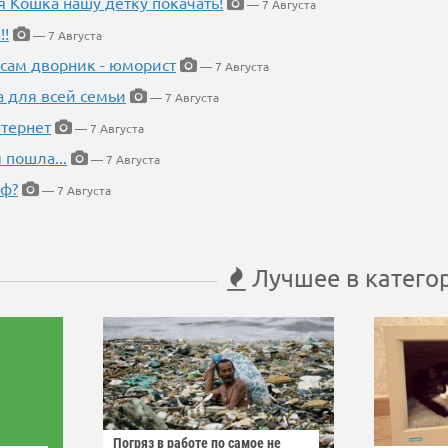
я Кошка нашу детку покачать!
— 7 Августа
!!
— 7 Августа
 сам дворник - юморист
— 7 Августа
а для всей семьи
— 7 Августа
тернет
— 7 Августа
 пошла...
— 7 Августа
еф?
— 7 Августа
Лучшее в катего
Погряз в работе по самое не