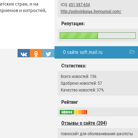
тских стран, и на
ICQ:
451-387-654
приемов и хитростей,
http://polovinkajaa.livejournal.com/
Репутация:
О сайте soft.mail.ru
Статистика:
Всего новостей: 156
Одобрено новостей: 57
Качество новостей: 37%
Рейтинг
Отзывы о сайте (204)
говносайт для оболванивания школоты