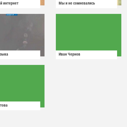
й интернет
Мы и не сомневались
узыка
Иван Чернов
това