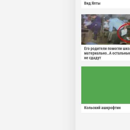
Вид Ялты
Его родители помогли шко
материально..А остальны
не сдадут
Кольский ашкрофтин