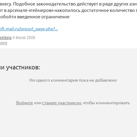
несу. Подобное законодательство действует в ряде других азиа
 в арсенале «геймеров» накопилось достаточное количество 
обойти введенное ограничение
oft.mail.ru/pressrl_page.php?...
vinkaja
9 Июля 2008
риев
и участников:
Ни одного комментария пока не добавлено
Войдите
или
станьте участником
, чтобы комментировать