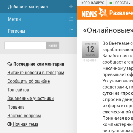
КОРОНАВИРУС
НОВОСТИ
Добавить материал
Развлеч
Метки
«Онлайновые» 
Регионы
Во Вьетнаме 
отметили
12
зарабатывающ
Заработная пл
человека
в архиве
сообщает аген
Последние комментарии
месячному зар
Читайте новости в телеграм
превышает оф
Услугами «на
Сообщить об ошибке
средствами, н
Топ сайтов
сутки на «про
Забаненные участники
Спрос на данн
из фирм в гор
Правила
ежемесячной п
Частые вопросы
Принимая во в
компьютерные 
Ночная тема
виртуальном м