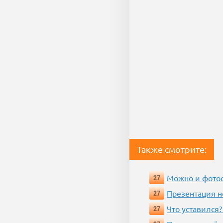
Также смотрите:
Можно и фотос
27
Презентация 
27
Что уставился?
27