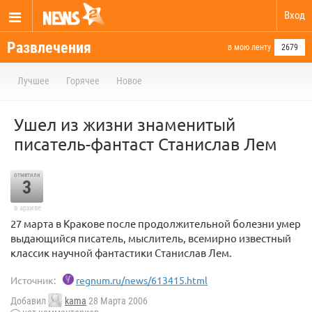
Вход
Развлечения
в мою ленту
2679
Лучшее
Горячее
Новое
Ушел из жизни знаменитый
писатель-фантаст Станислав Лем
отметили
3
в архиве
27 марта в Кракове после продолжительной болезни умер
выдающийся писатель, мыслитель, всемирно известный
классик научной фантастики Станислав Лем.
Источник:
regnum.ru/news/613415.html
Добавил
kama
28 Марта 2006