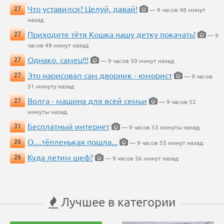
Что уставился? Целуй, давай!
27
— 9 часов 48 минут
назад
Приходите тётя Кошка нашу детку покачать!
27
— 9
часов 49 минут назад
Однако, самец!!!
27
— 9 часов 50 минут назад
Это нарисовал сам дворник - юморист
27
— 9 часов
51 минуту назад
Волга - машина для всей семьи
27
— 9 часов 52
минуты назад
Бесплатный интернет
31
— 9 часов 53 минуты назад
О....тёпленькая пошла...
26
— 9 часов 55 минут назад
Куда летим шеф?
26
— 9 часов 56 минут назад
Лучшее в категории