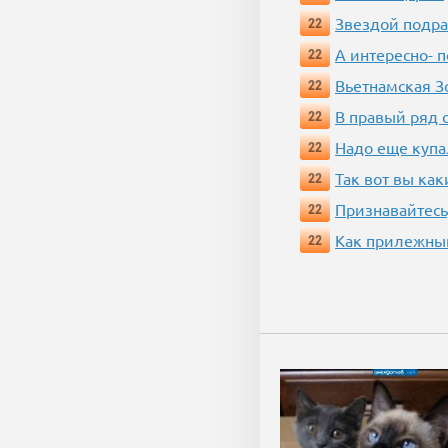
Звездой подр
22
А интересно- п
22
Вьетнамская 
22
В правый ряд 
22
Надо еще купа
22
Так вот вы как
22
Признавайтесь
22
Как прилежный
22