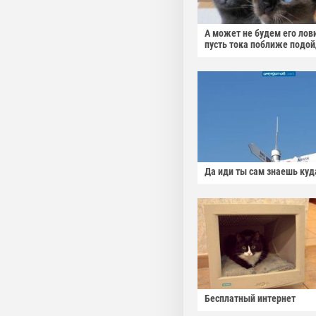
А может не будем его лов
пусть тока поближе подо
Да иди ты сам знаешь куд
Бесплатный интернет