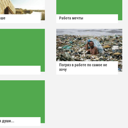
аше
Работа мечты
Погряз в работе по самое не
хочу
 души...