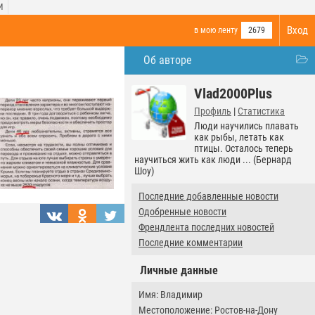
И
Вход
в мою ленту
2679
Об авторе
Vlad2000Plus
Профиль
|
Статистика
Люди научились плавать
как рыбы, летать как
птицы. Осталось теперь
научиться жить как люди ... (Бернард
Шоу)
Последние добавленные новости
Одобренные новости
Френдлента последних новостей
Последние комментарии
Личные данные
Имя: Владимир
Местоположение: Ростов-на-Дону