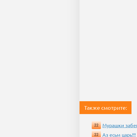
Также смотрите:
Мурашки забе
22
Аз есьм царь!!!
22