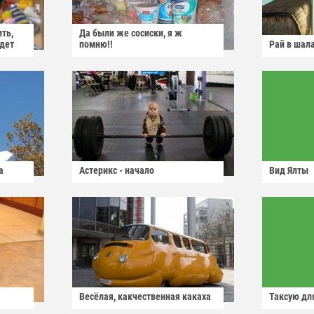
ить,
Да были же сосиски, я ж
йдет
помню!!
Рай в шал
а
Астерикс - начало
Вид Ялты
Весёлая, какчественная какаха
Таксую для