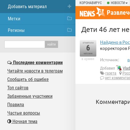
КОРОНАВИРУС
НОВОСТИ
Добавить материал
Развлеч
Метки
Дети 46 лет н
Регионы
Найдено в Ро
отметили
6
корректоров Р
человек
в архиве
Источник:
p
Последние комментарии
Добавил
Vla
Читайте новости в телеграм
газета
Рос
нет коммента
Сообщить об ошибке
Топ сайтов
Забаненные участники
Комментари
Правила
Частые вопросы
Ночная тема