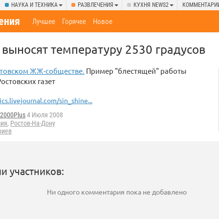
НАУКА И ТЕХНИКА
РАЗВЛЕЧЕНИЯ
КУХНЯ NEWS2
КОММЕНТАРИ
ения
Лучшее
Горячее
Новое
е выносят температуру 2530 градусов
стовском ЖЖ-собществе.
Пример "блестящей" работы
остовских газет
ics.livejournal.com/sin_shine...
d2000Plus
4 Июля 2008
сия
,
Ростов-На-Дону
риев
и участников:
Ни одного комментария пока не добавлено