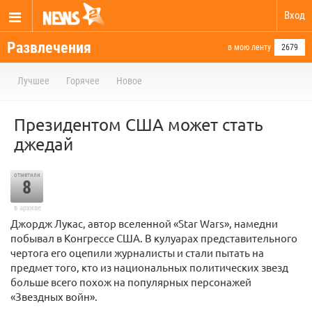
Вход
Развлечения
в мою ленту
2679
Лучшее
Горячее
Новое
Президентом США может стать
джедай
отметили
8
в архиве
Джордж Лукас, автор вселенной «Star Wars», намедни
побывал в Конгрессе США. В кулуарах представительного
чертога его оцепили журналисты и стали пытать на
предмет того, кто из национальных политических звезд
больше всего похож на популярных персонажей
«Звездных войн».