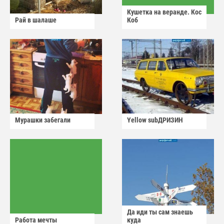
Кушетка на веранде. Кос
Рай в шалаше
Коб
Мурашки забегали
Yellow subДРИЗИН
Да иди ты сам знаешь
Работа мечты
куда