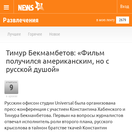
Вход
Развлечения
в мою ленту
2679
Лучшее
Горячее
Новое
Тимур Бекмамбетов: «Фильм
получился американским, но с
русской душой»
отметили
9
в архиве
Русским офисом студии Universal была организована
пресс-конференция с участием Константина Хабенского и
Тимура Бекмамбетова. Первым на вопросы журналистов
отвечал исполнитель роли второго плана, русского
крысолова в тайном братстве ткачей Константин