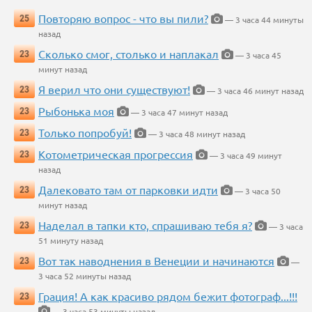
Повторяю вопрос - что вы пили?
25
— 3 часа 44 минуты
назад
Сколько смог, столько и наплакал
23
— 3 часа 45
минут назад
Я верил что они существуют!
23
— 3 часа 46 минут назад
Рыбонька моя
23
— 3 часа 47 минут назад
Только попробуй!
23
— 3 часа 48 минут назад
Котометрическая прогрессия
23
— 3 часа 49 минут
назад
Далековато там от парковки идти
23
— 3 часа 50
минут назад
Наделал в тапки кто, спрашиваю тебя я?
23
— 3 часа
51 минуту назад
Вот так наводнения в Венеции и начинаются
23
—
3 часа 52 минуты назад
Грация! А как красиво рядом бежит фотограф...!!!
23
— 3 часа 53 минуты назад