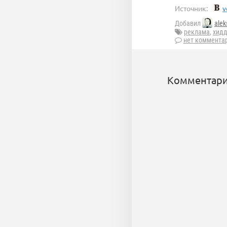
Источник:
v
Добавил
alek
реклама
,
хид
нет коммента
Комментари