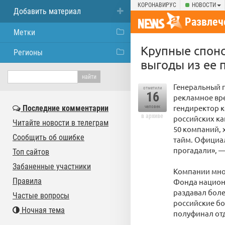
КОРОНАВИРУС
НОВОСТИ
Добавить материал
Развлеч
Метки
Крупные спонс
Регионы
выгоды из ее 
Генеральный п
отметили
16
рекламное вре
гендиректор 
Последние комментарии
человек
в архиве
российских ка
Читайте новости в телеграм
50 компаний, 
Сообщить об ошибке
тайм. Официа
прогадали», —
Топ сайтов
Забаненные участники
Компании мног
Правила
Фонда национ
раздавал боле
Частые вопросы
российские бо
Ночная тема
полуфинал отд