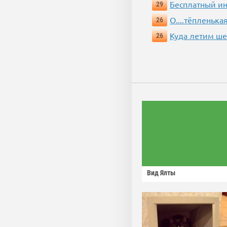
Бесплатный ин
29
О....тёпленькая
26
Куда летим ш
26
Вид Ялты