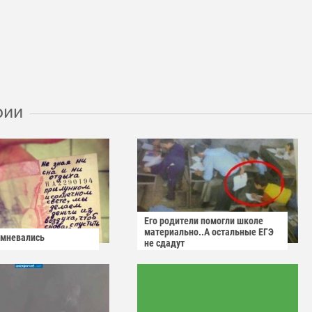
рии
Его родители помогли школе
материально..А остальные ЕГЭ
омневались
не сдадут