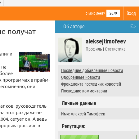
И
Вход
в мою ленту
2679
Об авторе
не получат
aleksejtimofeev
Профиль
|
Статистика
купили
 на
Последние добавленные новости
 более
Одобренные новости
ых программах в прайм-
Френдлента последних новостей
Несомненно, они
Последние комментарии
Личные данные
Капков, руководитель
 этот раз даже не
Имя: Алексей Тимофеев
04, сетует он. А ведь
прорыва россиян в
Репутация: