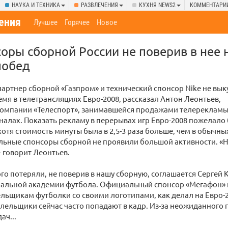
НАУКА И ТЕХНИКА
РАЗВЛЕЧЕНИЯ
КУХНЯ NEWS2
КОММЕНТАРИ
ения
Лучшее
Горячее
Новое
оры сборной России не поверив в нее 
побед
артнер сборной «Газпром» и технический спонсор Nike не вы
мя в телетрансляциях Евро-2008, рассказал Антон Леонтьев,
компании «Телеспорт», занимавшейся продажами телерекламы
налах. Показать рекламу в перерывах игр Евро-2008 пожелало
хотя стоимость минуты была в 2,5-3 раза больше, чем в обычн
льные спонсоры сборной не проявили большой активности. «
 говорит Леонтьев.
о потеряли, не поверив в нашу сборную, соглашается Сергей 
альной академии футбола. Официальный спонсор «Мегафон» на
льщикам футболки со своими логотипами, как делал на Евро-20
лельщики сейчас часто попадают в кадр. Из-за неожиданного 
ач...