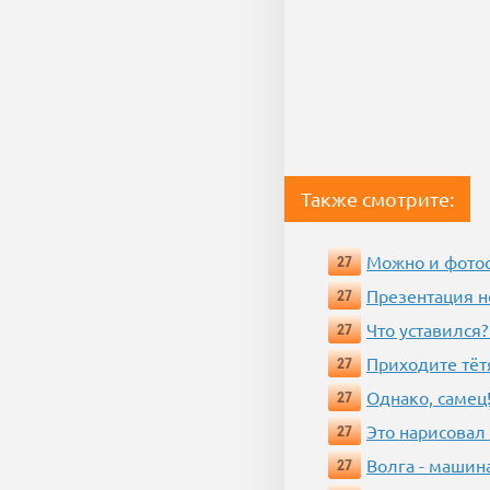
Также смотрите:
Можно и фотос
27
Презентация 
27
Что уставился?
27
Приходите тёт
27
Однако, самец!
27
Это нарисовал
27
Волга - машин
27