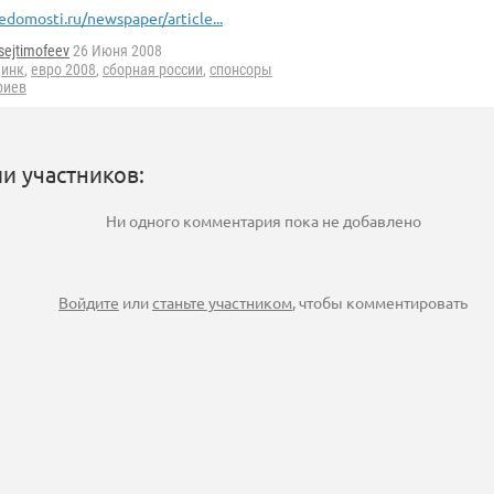
edomosti.ru/newspaper/article...
sejtimofeev
26 Июня 2008
динк
,
евро 2008
,
сборная россии
,
спонсоры
риев
и участников:
Ни одного комментария пока не добавлено
Войдите
или
станьте участником
, чтобы комментировать