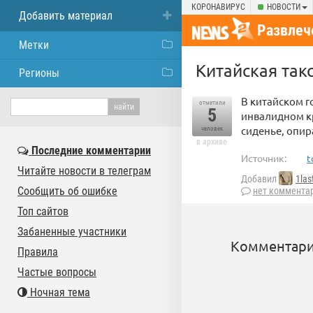
КОРОНАВИРУС
НОВОСТИ
Добавить материал
Развлеч
Метки
Китайская так
Регионы
В китайском г
отметили
5
инвалидном кр
сиденье, опир
человек
в архиве
Последние комментарии
Источник:
t
Читайте новости в телеграм
Добавил
1las
Сообщить об ошибке
нет коммента
Топ сайтов
Забаненные участники
Комментари
Правила
Частые вопросы
Ночная тема