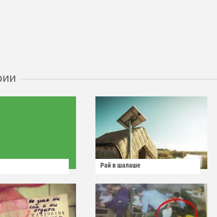
рии
Рай в шалаше