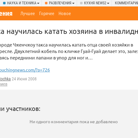
НАУКА И ТЕХНИКА
РАЗВЛЕЧЕНИЯ
КУХНЯ NEWS2
КОММЕНТАРИ
ения
Лучшее
Горячее
Новое
са научилась катать хозяина в инвалид
ороде Чженчжоу такса научилась катать отца своей хозяйки в
есле. Двухлетний кобель по кличке Гуай-Гуай делает это, зале
аясь передними лапами в упор для ног и…
ouchingnews.com/?p=726
tochka
24 Июня 2008
риев
и участников:
Ни одного комментария пока не добавлено