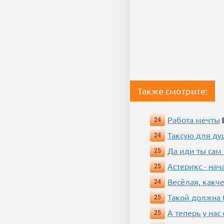
Также смотрите:
Работа мечты
24
Таксую для душ
24
Да иди ты сам
25
Астерикс - нач
25
Весёлая, какч
24
Такой должна 
25
А теперь у нас
25