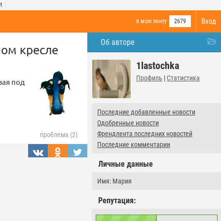
И
Вход
в мою ленту
2679
Об авторе
ном кресле
1lastochka
Профиль
|
Статистика
зая под
Последние добавленные новости
Одобренные новости
Френдлента последних новостей
проблема (2)
Последние комментарии
Личные данные
Имя: Мария
Репутация: