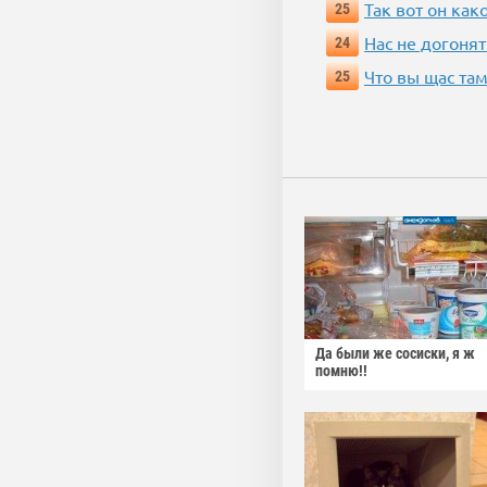
Так вот он ка
25
Нас не догонят
24
Что вы щас там
25
Да были же сосиски, я ж
помню!!