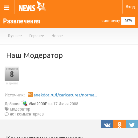
Вход
Развлечения
в мою ленту
2679
Лучшее
Горячее
Новое
Наш Модератор
отметили
8
в архиве
Источник:
anekdot.ru/i/caricatures/norma...
Добавил
Vlad2000Plus
17 Июня 2008
модератор
нет комментариев