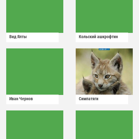
Вид Ялты
Кольский ашкрофтин
Иван Чернов
Симпатяги