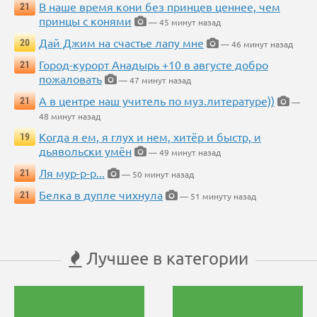
В наше время кони без принцев ценнее, чем
21
принцы с конями
— 45 минут назад
Дай Джим на счастье лапу мне
20
— 46 минут назад
Город-курорт Анадырь +10 в августе добро
21
пожаловать
— 47 минут назад
А в центре наш учитель по муз.литературе))
21
—
48 минут назад
Когда я ем, я глух и нем, хитёр и быстр, и
19
дьявольски умён
— 49 минут назад
Ля мур-р-р...
21
— 50 минут назад
Белка в дупле чихнула
21
— 51 минуту назад
Лучшее в категории