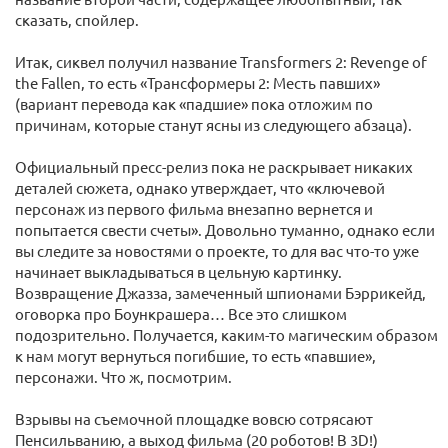
сказать, спойлер.
Итак, сиквел получил название Transformers 2: Revenge of
the Fallen, то есть «Трансформеры 2: Месть павших»
(вариант перевода как «падшие» пока отложим по
причинам, которые станут ясны из следующего абзаца).
Официальный пресс-релиз пока не раскрывает никаких
деталей сюжета, однако утверждает, что «ключевой
персонаж из первого фильма внезапно вернется и
попытается свести счеты». Довольно туманно, однако если
вы следите за новостями о проекте, то для вас что-то уже
начинает выкладываться в цельную картинку.
Возвращение Джазза, замеченный шпионами Бэррикейд,
оговорка про Боункрашера… Все это слишком
подозрительно. Получается, каким-то магическим образом
к нам могут вернуться погибшие, то есть «павшие»,
персонажи. Что ж, посмотрим.
Взрывы на съемочной площадке вовсю сотрясают
Пенсильванию, а выход фильма (20 роботов! В 3D!)