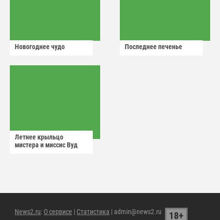
Новогоднее чудо
Последнее печенье
Летнее крыльцо
мистера и миссис Вуд
News2.ru
:
О сервисе
|
Статистика
| admin@news2.ru
18+