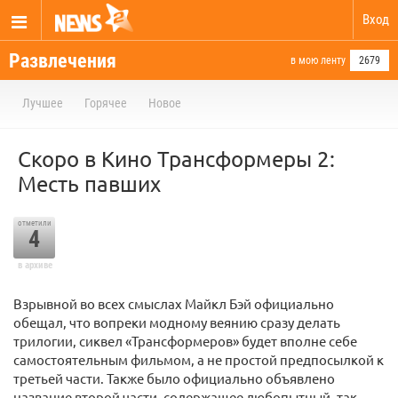
Вход
Развлечения
в мою ленту
2679
Лучшее
Горячее
Новое
Скоро в Кино Трансформеры 2:
Месть павших
отметили
4
в архиве
Взрывной во всех смыслах Майкл Бэй официально
обещал, что вопреки модному веянию сразу делать
трилогии, сиквел «Трансформеров» будет вполне себе
самостоятельным фильмом, а не простой предпосылкой к
третьей части. Также было официально объявлено
название второй части, содержащее любопытный, так