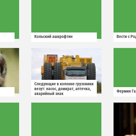
Кольский ашкрофтин
Вести с Р
Следующие в колонне грузовики
везут: насос, домкрат, аптечка,
Фермин Га
аварийный знак