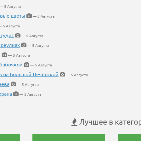
— 5 Августа
евые цветы
— 5 Августа
 5 Августа
 гудит
— 5 Августа
ереулках
— 5 Августа
й
— 5 Августа
 бабочкой
— 5 Августа
в на Большой Печерской
— 5 Августа
нева
— 5 Августа
орана
— 5 Августа
Лучшее в катего