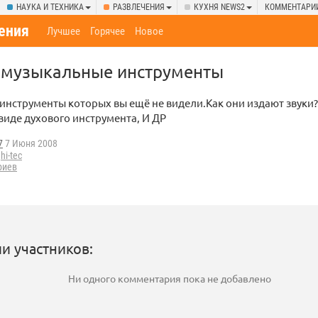
НАУКА И ТЕХНИКА
РАЗВЛЕЧЕНИЯ
КУХНЯ NEWS2
КОММЕНТАРИ
ения
Лучшее
Горячее
Новое
 музыкальные инструменты
нструменты которых вы ещё не видели.Как они издают звуки?
иде духового инструмента, И ДР
7
7 Июня 2008
,
hi-tec
риев
и участников:
Ни одного комментария пока не добавлено