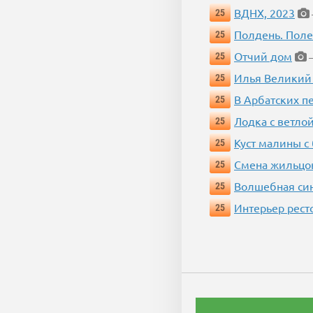
ВДНХ, 2023
25
Полдень. Пол
25
Отчий дом
25
—
Илья Великий
25
В Арбатских п
25
Лодка с ветло
25
Куст малины с
25
Смена жильцо
25
Волшебная си
25
Интерьер рест
25