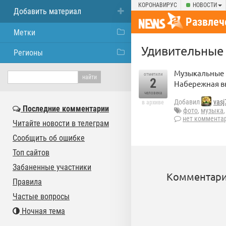
КОРОНАВИРУС
НОВОСТИ
Добавить материал
Развлеч
Метки
Удивительные
Регионы
Музыкальные и
отметили
2
Набережная вв
человека
Добавил
vasj
в архиве
Последние комментарии
фото
,
музыка
нет коммента
Читайте новости в телеграм
Сообщить об ошибке
Топ сайтов
Забаненные участники
Комментари
Правила
Частые вопросы
Ночная тема