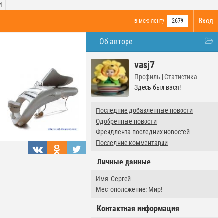
И
Вход
в мою ленту
2679
Об авторе
vasj7
Профиль
|
Статистика
Здесь был вася!
Последние добавленные новости
Одобренные новости
Френдлента последних новостей
Последние комментарии
Личные данные
Имя: Сергей
Местоположение: Мир!
Контактная информация