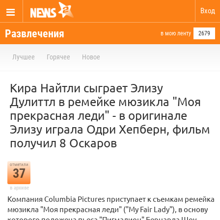
Вход
Развлечения
в мою ленту
2679
Лучшее
Горячее
Новое
Кира Найтли сыграет Элизу
Дулиттл в ремейке мюзикла "Моя
прекрасная леди" - в оригинале
Элизу играла Одри Хепберн, фильм
получил 8 Оскаров
отметили
37
в архиве
Компания Columbia Pictures приступает к съемкам ремейка
мюзикла "Моя прекрасная леди" ("My Fair Lady"), в основу
которого положена пьеса "Пигмалион" Бернарда Шоу.