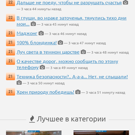
Дальше не поеду, чтобы не разрушать счастья
22
— 3 часа 44 минуты назад
В глуши, во мраке заточенья, тянулись тихо дни
22
мои...
— 3 часа 45 минут назад
Маджонг
21
— 3 часа 46 минут назад
100% блондинка!
21
— 3 часа 47 минут назад
Луч света в темном царстве
21
— 3 часа 48 минут назад
О качестве дорог, можно сообщить по этому
21
телефону
— 3 часа 49 минут назад
Техника безопасности?.. А-а-а... Нет, не слышали!
21
— 3 часа 50 минут назад
Хрен природу победишь!
21
— 3 часа 51 минуту назад
Лучшее в категории