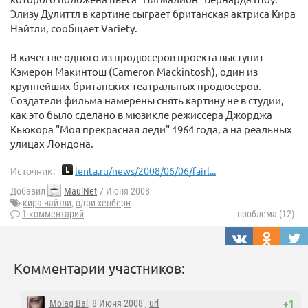
Элизу Дулиттл в картине сыграет британская актриса Кира
Найтли, сообщает Variety.
В качестве одного из продюсеров проекта выступит
Кэмерон Макинтош (Cameron Mackintosh), один из
крупнейших британских театральных продюсеров.
Создатели фильма намерены снять картину не в студии,
как это было сделано в мюзикле режиссера Джорджа
Кьюкора "Моя прекрасная леди" 1964 года, а на реальных
улицах Лондона.
Источник:
lenta.ru/news/2008/06/06/fairl...
Добавил
MaulNet
7 Июня 2008
кира найтли
,
одри хепберн
1 комментарий
проблема (12)
Комментарии участников:
Molag Bal
, 8 Июня 2008 ,
url
+1