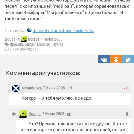
песня" с композицией "Мой рай", которая соревновалась с
песнями Земфиры "Мы разбиваемся" и Димы Билана "Я
твой номер один".
Источник:
rian.ru/culture/show_business/...
Добавил
Koreps
7 Июня 2008
премия
,
билан
,
максим
,
муз-тв
7 комментариев
Комментарии участников:
McAndrews
, 7 Июня 2008 ,
url
-1
Koreps — я тебя умоляю, не надо.
Koreps
, 7 Июня 2008 ,
url
0
Что? Премия, такая же как и все другие. Я тоже
не в восторге от некоторых исполнителей, но это