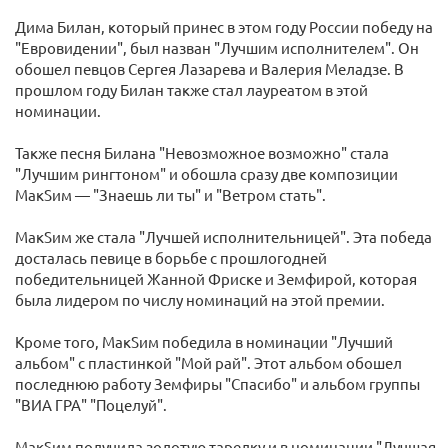
Дима Билан, который принес в этом году России победу на
"Евровидении", был назван "Лучшим исполнителем". Он
обошел певцов Сергея Лазарева и Валерия Меладзе. В
прошлом году Билан также стал лауреатом в этой
номинации.
Также песня Билана "Невозможное возможно" стала
"Лучшим рингтоном" и обошла сразу две композиции
МакSим — "Знаешь ли ты" и "Ветром стать".
МакSим же стала "Лучшей исполнительницей". Эта победа
досталась певице в борьбе с прошлогодней
победительницей Жанной Фриске и Земфирой, которая
была лидером по числу номинаций на этой премии.
Кроме того, МакSим победила в номинации "Лучший
альбом" с пластинкой "Мой рай". Этот альбом обошел
последнюю работу Земфиры "Спасибо" и альбом группы
"ВИА ГРА" "Поцелуй".
МакSим получила золотую тарелку и в номинации "Лучшая