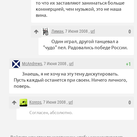
то что их заставляют заниматься больше
коммерцией, чем музыкой, это не наша
вина.
Лиман
, 7 Июня 2008 ,
url
0
Один играл, другой танцевал а
"чудо" пел. Радовались победе России.
McAndrews
, 7 Июня 2008 ,
url
+1
Знаешь, я не хочу на эту тему дискутировать.
Пусть каждый останется при своем. Ничего личного,
поверь.
Koreps
, 7 Июня 2008 ,
url
0
Согласен, абсолютно.
Войдите
или
станьте участником
, чтобы комментировать