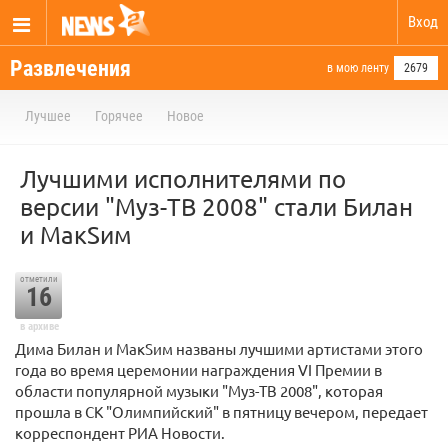
Вход
Развлечения
в мою ленту
2679
Лучшее
Горячее
Новое
Лучшими исполнителями по
версии "Муз-ТВ 2008" стали Билан
и МакSим
отметили
16
в архиве
Дима Билан и МакSим названы лучшими артистами этого
года во время церемонии награждения VI Премии в
области популярной музыки "Муз-ТВ 2008", которая
прошла в СК "Олимпийский" в пятницу вечером, передает
корреспондент РИА Новости.