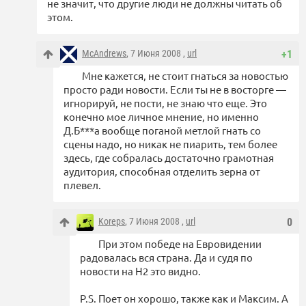
не значит, что другие люди не должны читать об
этом.
McAndrews
, 7 Июня 2008 ,
url
+1
Мне кажется, не стоит гнаться за новостью
просто ради новости. Если ты не в восторге —
игнорируй, не пости, не знаю что еще. Это
конечно мое личное мнение, но именно
Д.Б***а вообще поганой метлой гнать со
сцены надо, но никак не пиарить, тем более
здесь, где собралась достаточно грамотная
аудитория, способная отделить зерна от
плевел.
Koreps
, 7 Июня 2008 ,
url
0
При этом победе на Евровидении
радовалась вся страна. Да и судя по
новости на Н2 это видно.
P.S. Поет он хорошо, также как и Максим. А