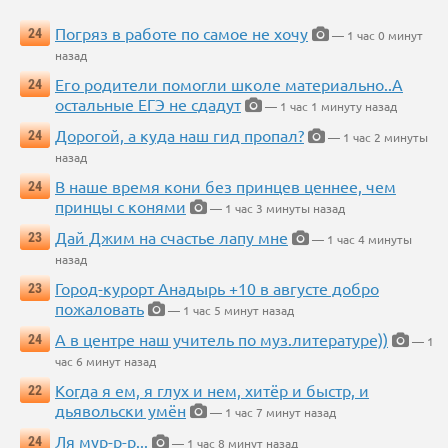
Погряз в работе по самое не хочу
24
— 1 час 0 минут
назад
Его родители помогли школе материально..А
24
остальные ЕГЭ не сдадут
— 1 час 1 минуту назад
Дорогой, а куда наш гид пропал?
24
— 1 час 2 минуты
назад
В наше время кони без принцев ценнее, чем
24
принцы с конями
— 1 час 3 минуты назад
Дай Джим на счастье лапу мне
23
— 1 час 4 минуты
назад
Город-курорт Анадырь +10 в августе добро
23
пожаловать
— 1 час 5 минут назад
А в центре наш учитель по муз.литературе))
24
— 1
час 6 минут назад
Когда я ем, я глух и нем, хитёр и быстр, и
22
дьявольски умён
— 1 час 7 минут назад
Ля мур-р-р...
24
— 1 час 8 минут назад