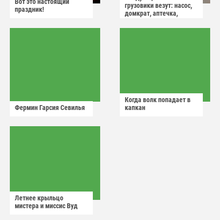
Вот это настоящий
грузовики везут: насос,
праздник!
домкрат, аптечка,
аварийный знак
Когда волк попадает в
Фермин Гарсия Севилья
капкан
Летнее крыльцо
мистера и миссис Вуд