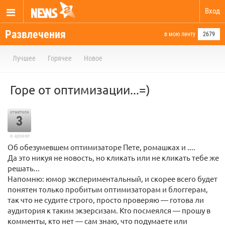
Вход
Развлечения
в мою ленту
2679
Лучшее
Горячее
Новое
Горе от оптимизации...=)
отметили
3
в архиве
Об обезумевшем оптимизаторе Пете, ромашках и ....
Да это никуя не новость, но кликать или не кликать тебе же
решать...
Напомню: юмор экспериментальный, и скорее всего будет
понятен только пробитым оптимизаторам и блоггерам,
так что не судите строго, просто проверяю — готова ли
аудитория к таким экзерсизам. Кто посмеялся — прошу в
комменты, кто нет — сам знаю, что подумаете или