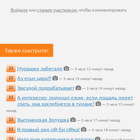
Войдите
или
станьте участником
, чтобы комментировать
Также смотрите:
Мурашки забегали
23
— 3 часа 12 минут назад
Аз есьм царь!!!
23
— 3 часа 13 минут назад
Звездой подрабатывает
23
— 3 часа 14 минут назад
А интересно- подумал ежик- если лошадь ляжет
23
спать, она захлебнется в тумане?
— 3 часа 15 минут
назад
Вьетнамская Золушка
23
— 3 часа 17 минут назад
В правый ряд с@ би с@ка!
23
— 3 часа 18 минут назад
Надо еще купальники в полоску
23
— 3 часа 19 минут