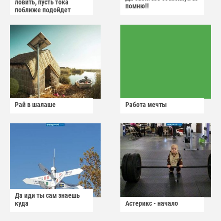
ловить, пусть тока
помню!!
поближе подойдет
Рай в шалаше
Работа мечты
Да иди ты сам знаешь
куда
Астерикс - начало