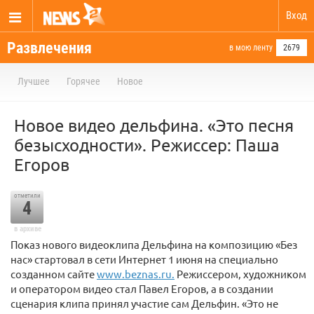
Вход
Развлечения
в мою ленту
2679
Лучшее
Горячее
Новое
Новое видео дельфина. «Это песня
безысходности». Режиссер: Паша
Егоров
отметили
4
в архиве
Показ нового видеоклипа Дельфина на композицию «Без
нас» стартовал в сети Интернет 1 июня на специально
созданном сайте
www.beznas.ru.
Режиссером, художником
и оператором видео стал Павел Егоров, а в создании
сценария клипа принял участие сам Дельфин. «Это не