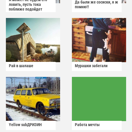
Да были же сосиски, я ж
ловить, пусть тока
помню!!
поближе подойдет
Рай в шалаше
Мурашки забегали
Yellow subДРИЗИН
Работа мечты