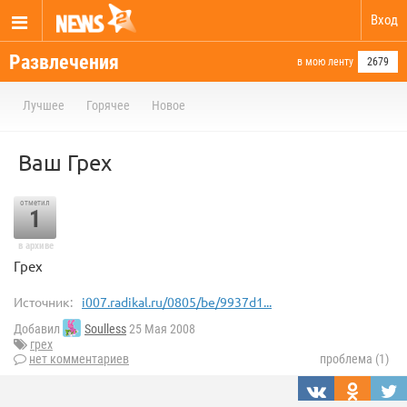
Вход
Развлечения
в мою ленту
2679
Лучшее
Горячее
Новое
Ваш Грех
отметил
1
в архиве
Грех
Источник:
i007.radikal.ru/0805/be/9937d1...
Добавил
Soulless
25 Мая 2008
грех
нет комментариев
проблема (1)