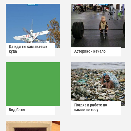
Да иди ты сам знаешь
куда
Астерикс - начало
Погряз в работе по
Вид Ялты
самое не хочу