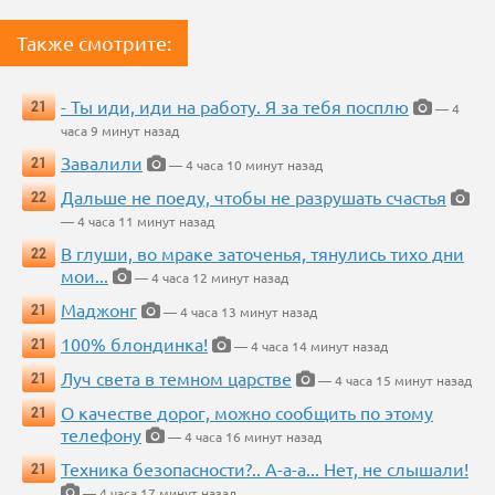
Также смотрите:
- Ты иди, иди на работу. Я за тебя посплю
21
— 4
часа 9 минут назад
Завалили
21
— 4 часа 10 минут назад
Дальше не поеду, чтобы не разрушать счастья
22
— 4 часа 11 минут назад
В глуши, во мраке заточенья, тянулись тихо дни
22
мои...
— 4 часа 12 минут назад
Маджонг
21
— 4 часа 13 минут назад
100% блондинка!
21
— 4 часа 14 минут назад
Луч света в темном царстве
21
— 4 часа 15 минут назад
О качестве дорог, можно сообщить по этому
21
телефону
— 4 часа 16 минут назад
Техника безопасности?.. А-а-а... Нет, не слышали!
21
— 4 часа 17 минут назад