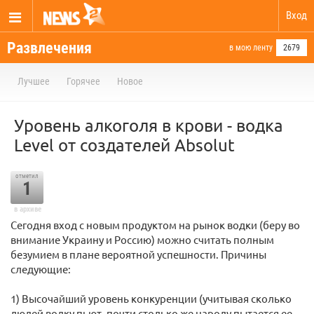
Вход
Развлечения
в мою ленту
2679
Лучшее
Горячее
Новое
Уровень алкоголя в крови - водка
Level от создателей Absolut
отметил
1
в архиве
Сегодня вход с новым продуктом на рынок водки (беру во
внимание Украину и Россию) можно считать полным
безумием в плане вероятной успешности. Причины
следующие:
1) Высочайший уровень конкуренции (учитывая сколько
людей водку пьют, почти столько же народу пытается ее