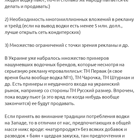
делать и продавать:)
2) Необходимость многомиллионных вложений в рекламу
и трейд (если на вывод водки есть менее 5 млн. долл.,
лучше открыть сеть кондитерских)
3) Множество ограничений с точки зрения рекламы и др.
В Украине уже набралось множество примеров
нашумевших водочных брендов, которые несмотря на
серьезную рекламу «провалились»: ТМ Первак (я свое
время была вообще водка №1), ТМ Чарочка, ТМ Штурман и
др. Есть примеры и неудачного входа на украинский
рынок, например со стороны ТМ Русский размер. Впрочем,
пока водку пьют (а это вряд ли когда нибудь вообще
закончится) ее будут продавать.
Если принять во внимание традиции потребления водки
на Западе, то в отличии от нас, предпочитающих в общей
массе микс вроде: «натурпродукт» без всяких добавок и
разводок + баян + щедрая закуска, там предпочтения и