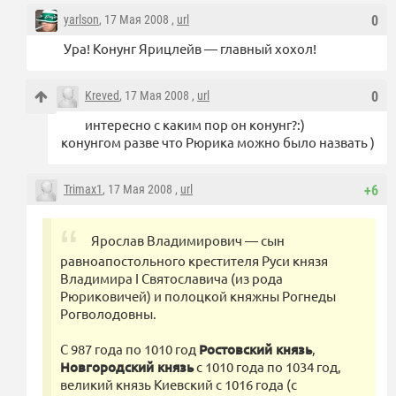
yarlson
, 17 Мая 2008 ,
url
0
Ура! Конунг Ярицлейв — главный хохол!
Kreved
, 17 Мая 2008 ,
url
0
интересно с каким пор он конунг?:)
конунгом разве что Рюрика можно было назвать )
Trimax1
, 17 Мая 2008 ,
url
+6
Ярослав Владимирович — сын
равноапостольного крестителя Руси князя
Владимира I Святославича (из рода
Рюриковичей) и полоцкой княжны Рогнеды
Рогволодовны.
C 987 года по 1010 год
Ростовский князь
,
Новгородский князь
c 1010 года по 1034 год,
великий князь Киевский с 1016 года (с