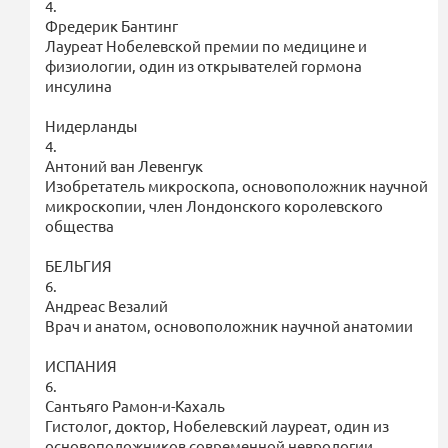
4.
Фредерик Бантинг
Лауреат Нобелевской премии по медицине и
физиологии, один из открывателей гормона
инсулина
Нидерланды
4.
Антоний ван Левенгук
Изобретатель микроскопа, основоположник научной
микроскопии, член Лондонского королевского
общества
БЕЛЬГИЯ
6.
Андреас Везалий
Врач и анатом, основоположник научной анатомии
ИСПАНИЯ
6.
Сантьяго Рамон-и-Кахаль
Гистолог, доктор, Нобелевский лауреат, один из
основоположников современной неврологии