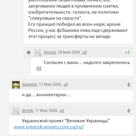
запугивании людей к проявлению сметки.
изобретательности. таланта, не политики
"спекуляции на серости".
Его принцип победил во всем мире, кроме
России, у нас фсбшники пока еще сдерживают
этот процесс за трансферты на западе.
Herzog
, 18 Мая 2008 ,
url
+1
Согласен с вами… надолго закрепились
:(((
Supreme
, 17 Мая 2008 ,
url
0
н-да… комментарии…
derrick
, 17 Мая 2008 ,
url
0
Украинский проект "Великие Украинцы"
www.greatukrainians.com.ua/ru/