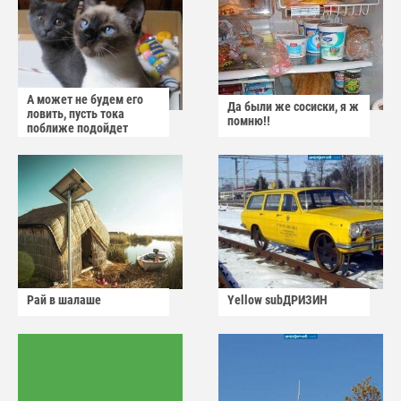
А может не будем его
Да были же сосиски, я ж
ловить, пусть тока
помню!!
поближе подойдет
Рай в шалаше
Yellow subДРИЗИН