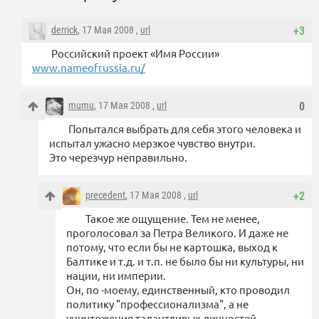
derrick
, 17 Мая 2008 ,
url
+3
Российский проект «Имя России»
www.nameofrussia.ru/
mumu
, 17 Мая 2008 ,
url
0
Попытался выбрать для себя этого человека и
испытал ужасно мерзкое чувство внутри.
Это черезчур неправильно.
precedent
, 17 Мая 2008 ,
url
+2
Такое же ощущение. Тем не менее,
проголосовал за Петра Великого. И даже не
потому, что если бы не картошка, выход к
Балтике и т.д. и т.п. не было бы ни культуры, ни
нации, ни империи.
Он, по -моему, единственный, кто проводил
политику "профессионализма", а не
уничтожения талантливых личностей,