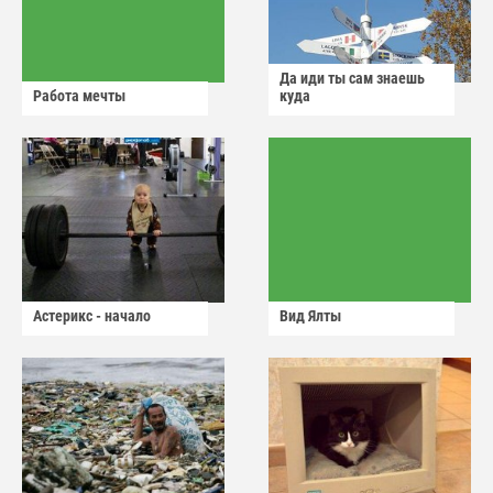
Да иди ты сам знаешь
Работа мечты
куда
Астерикс - начало
Вид Ялты