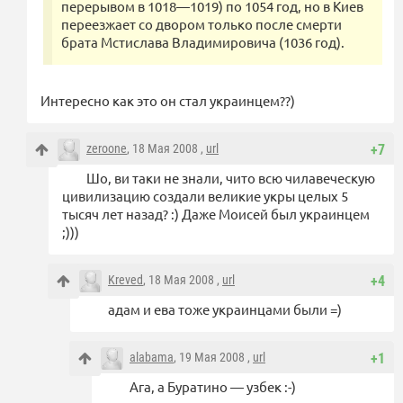
перерывом в 1018—1019) по 1054 год, но в Киев
переезжает со двором только после смерти
брата Мстислава Владимировича (1036 год).
Интересно как это он стал украинцем??)
zeroone
, 18 Мая 2008 ,
url
+7
Шо, ви таки не знали, чито всю чилавеческую
цивилизацию создали великие укры целых 5
тысяч лет назад? :) Даже Моисей был украинцем
;)))
Kreved
, 18 Мая 2008 ,
url
+4
адам и ева тоже украинцами были =)
alabama
, 19 Мая 2008 ,
url
+1
Ага, а Буратино — узбек :-)