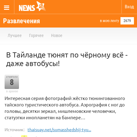
Вход
Развлечения
в мою ленту
2679
Лучшее
Горячее
Новое
В Тайланде тюнят по чёрному всё -
даже автобусы!
отметили
8
в архиве
Интересная серия фотографий жёстко тюнингованного
тайского туристического автобуса. Аэрография с ног до
головы, десятки зеркал, мишлемовские человечки,
статуэтки инопланетян на бампере…
Источник:
thaisuay.net/sumasshedshij-tyu...