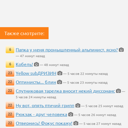
Также смотрите:
Папка у меня промышленный альпинист, ясно?
6
— 47 минут назад
Кобель!
6
— 48 минут назад
Yellow subДРИЗИН
23
— 5 часов 22 минуты назад
Оптимисты... блин
22
— 5 часов 23 минуты назад
Спутниковая тарелка вносит некий диссонанс
22
—
5 часов 24 минуты назад
Ну вот, опять птичий грипп
22
— 5 часов 25 минут назад
Рюкзак - друг человека
22
— 5 часов 26 минут назад
Отвернись! Фокус покажу!
22
— 5 часов 27 минут назад