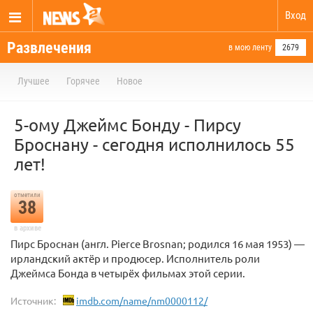
Вход
Развлечения
в мою ленту
2679
Лучшее
Горячее
Новое
5-ому Джеймс Бонду - Пирсу
Броснану - сегодня исполнилось 55
лет!
отметили
38
в архиве
Пирс Броснан (англ. Pierce Brosnan; родился 16 мая 1953) —
ирландский актёр и продюсер. Исполнитель роли
Джеймса Бонда в четырёх фильмах этой серии.
Источник:
imdb.com/name/nm0000112/