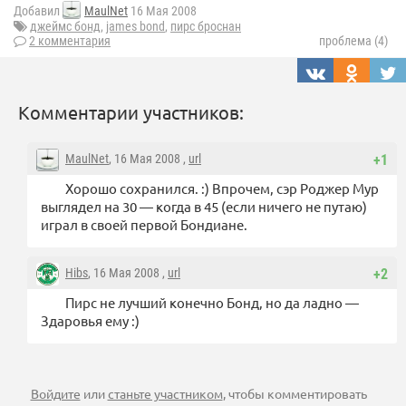
Добавил
MaulNet
16 Мая 2008
джеймс бонд
,
james bond
,
пирс броснан
2 комментария
проблема (4)
Комментарии участников:
MaulNet
, 16 Мая 2008 ,
url
+1
Хорошо сохранился. :) Впрочем, сэр Роджер Мур
выглядел на 30 — когда в 45 (если ничего не путаю)
играл в своей первой Бондиане.
Hibs
, 16 Мая 2008 ,
url
+2
Пирс не лучший конечно Бонд, но да ладно —
Здаровья ему :)
Войдите
или
станьте участником
, чтобы комментировать