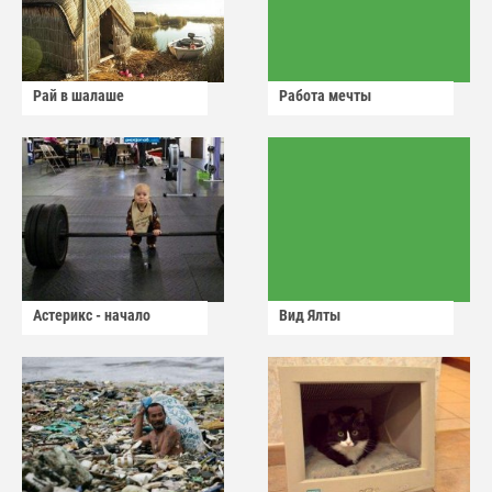
Рай в шалаше
Работа мечты
Астерикс - начало
Вид Ялты