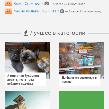
Хмм...Стемнело!
22
— 5 часов 29 минут назад
Мы не кильки, мы - КИТ!
22
— 5 часов 31 минуту назад
Лучшее в категории
А может не будем его
Да были же сосиски, я ж
ловить, пусть тока
помню!!
поближе подойдет