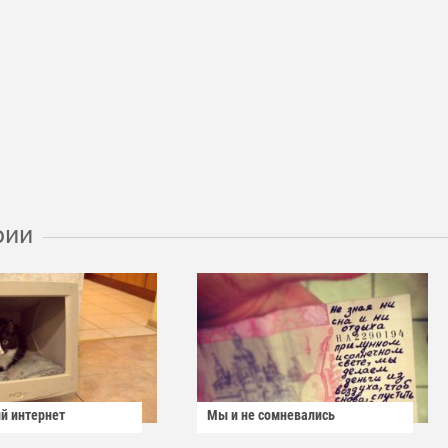
рии
й интернет
Мы и не сомневались