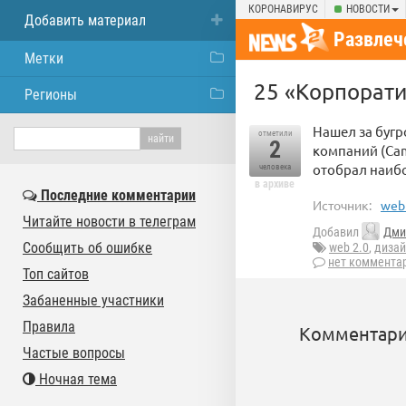
КОРОНАВИРУС
НОВОСТИ
Добавить материал
Развлеч
Метки
25 «Корпорати
Регионы
Нашел за бугр
отметили
2
компаний (Cam
отобрал наиб
человека
в архиве
Последние комментарии
Источник:
webm
Читайте новости в телеграм
Добавил
Дми
Сообщить об ошибке
web 2.0
,
дизай
нет коммента
Топ сайтов
Забаненные участники
Правила
Комментари
Частые вопросы
Ночная тема