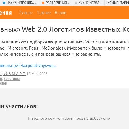
НАУКА И ТЕХНИКА
РАЗВЛЕЧЕНИЯ
КУХНЯ NEWS2
КОММЕНТАРИ
ения
Лучшее
Горячее
Новое
вных» Web 2.0 Логотипов Известных 
ом неплохую подборку «корпоративных» Web 2.0 логотипов и
el, Microsoft, Pepsi, McDonalds). Мусора там было многовато, 
олее интересные и понравившиеся мне варианты.
oon.ru/25-korporativnyx-we...
трий S.M.A.R.T.
15 Мая 2008
н
,
логотипы
риев
и участников:
Ни одного комментария пока не добавлено