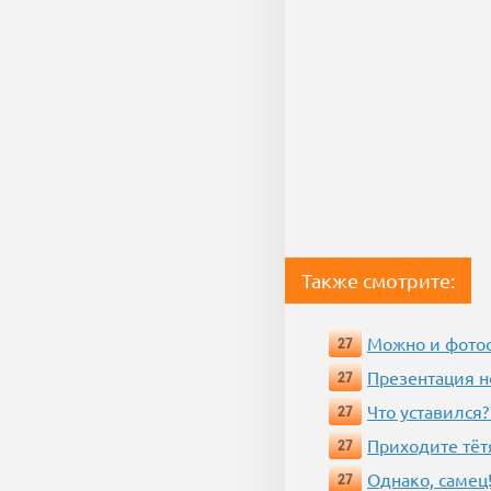
Также смотрите:
Можно и фотос
27
Презентация 
27
Что уставился?
27
Приходите тёт
27
Однако, самец!
27