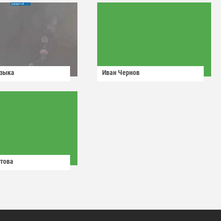
узыка
Иван Чернов
това