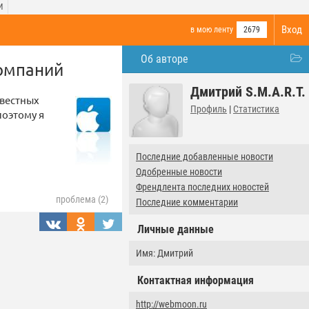
И
Вход
в мою ленту
2679
Об авторе
Компаний
Дмитрий S.M.A.R.T.
звестных
Профиль
|
Статистика
поэтому я
Последние добавленные новости
Одобренные новости
Френдлента последних новостей
проблема (2)
Последние комментарии
Личные данные
Имя: Дмитрий
Контактная информация
http://webmoon.ru