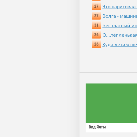
Это нарисовал
27
Волга - машин
27
Бесплатный ин
31
О....тёпленькая
26
Куда летим ш
26
Вид Ялты