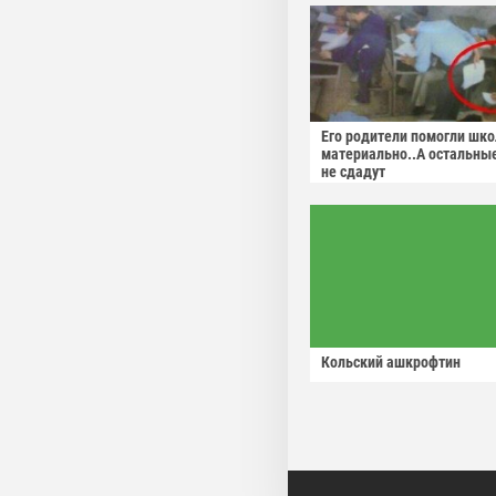
Его родители помогли шко
материально..А остальны
не сдадут
Кольский ашкрофтин