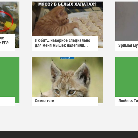
ле
Любят...наверное специально
е ЕГЭ
для меня мышек налепили...
Зримая м
Симпатяги
Любовь Ти