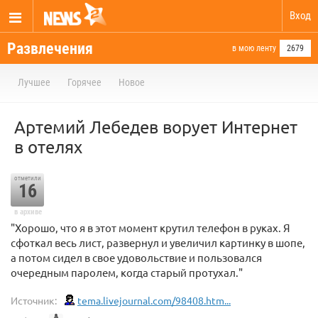
Вход
Развлечения
в мою ленту
2679
Лучшее
Горячее
Новое
Артемий Лебедев ворует Интернет
в отелях
отметили
16
в архиве
"Хорошо, что я в этот момент крутил телефон в руках. Я
сфоткал весь лист, развернул и увеличил картинку в шопе,
а потом сидел в свое удовольствие и пользовался
очередным паролем, когда старый протухал."
Источник:
tema.livejournal.com/98408.htm...