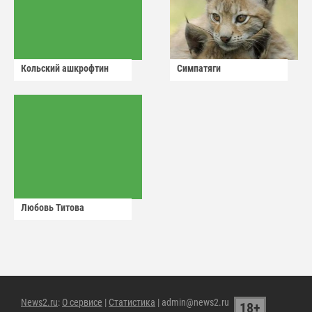
Кольский ашкрофтин
Симпатяги
Любовь Титова
News2.ru
:
О сервисе
|
Статистика
| admin@news2.ru
18+