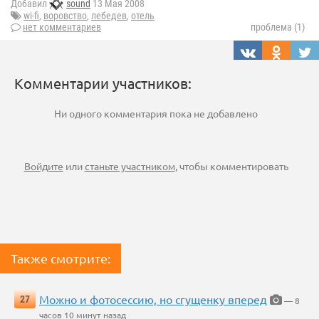
Добавил
sound
13 Мая 2008
wi-fi
,
воровство
,
лебедев
,
отель
нет комментариев
проблема (1)
Комментарии участников:
Ни одного комментария пока не добавлено
Войдите
или
станьте участником
, чтобы комментировать
Также смотрите:
Можно и фотосессию, но сгущенку вперед
27
— 8
часов 10 минут назад