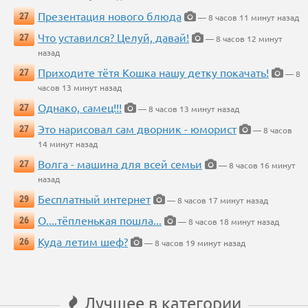
Презентация нового блюда
27
— 8 часов 11 минут назад
Что уставился? Целуй, давай!
27
— 8 часов 12 минут
назад
Приходите тётя Кошка нашу детку покачать!
27
— 8
часов 13 минут назад
Однако, самец!!!
27
— 8 часов 13 минут назад
Это нарисовал сам дворник - юморист
27
— 8 часов
14 минут назад
Волга - машина для всей семьи
27
— 8 часов 16 минут
назад
Бесплатный интернет
29
— 8 часов 17 минут назад
О....тёпленькая пошла...
26
— 8 часов 18 минут назад
Куда летим шеф?
26
— 8 часов 19 минут назад
Лучшее в категории