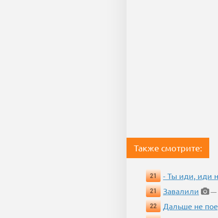
Также смотрите:
- Ты иди, иди 
21
Завалили
21
— 
Дальше не пое
22