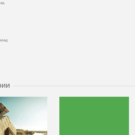
зад
азад
рии