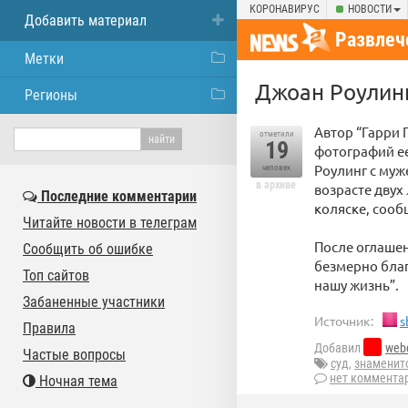
КОРОНАВИРУС
НОВОСТИ
Добавить материал
Развлеч
Метки
Джоан Роулинг
Регионы
Автор “Гарри 
отметили
19
фотографий ее
Роулинг с муж
человек
в архиве
возрасте двух
Последние комментарии
коляске, сооб
Читайте новости в телеграм
После оглашен
Сообщить об ошибке
безмерно благ
Топ сайтов
нашу жизнь”.
Забаненные участники
Источник:
s
Правила
Добавил
web
Частые вопросы
суд
,
знаменит
нет коммента
Ночная тема