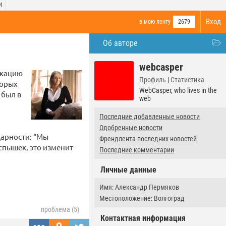
И
Вход
в мою ленту
2679
Об авторе
webcasper
икацию
Профиль
|
Статистика
торых
WebCasper, who lives in the
 был в
web
й
Последние добавленные новости
Одобренные новости
дарности: “Мы
Френдлента последних новостей
спышек, это изменит
Последние комментарии
Личные данные
Имя: Александр Пермяков
Местоположение: Волгоград
проблема (5)
Контактная информация