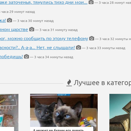
аке заточенья, тянулись тихо дни мои...
— 3 часа 28 минут на
 часа 29 минут назад
ка!
— 3 часа 30 минут назад
мном царстве
— 3 часа 31 минуту назад
рог, можно сообщить по этому телефону
— 3 часа 32 минуты н
ности?.. А-а-а... Нет, не слышали!
— 3 часа 33 минуты назад
победишь!
— 3 часа 34 минуты назад
Лучшее в катего
А может не будем его ловить,