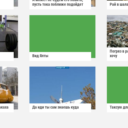
пусть тока поближе подойдет
Рай в шал
Погряз в р
Вид Ялты
хочу
акаха
Да иди ты сам знаешь куда
Таксую для