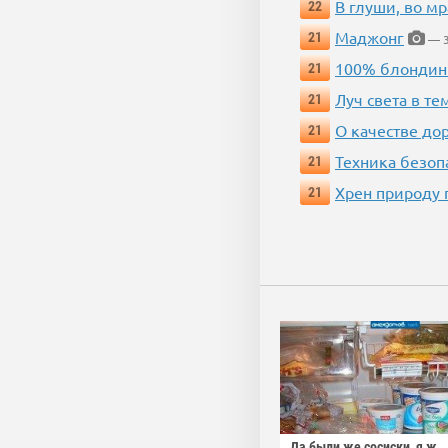
В глуши, во мр
22
Маджонг
21
— 3
100% блондин
21
Луч света в те
21
О качестве до
21
Техника безопас
21
Хрен природу 
21
Да были же сосиски, я ж