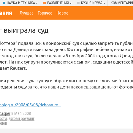
НАУКА И ТЕХНИКА
РАЗВЛЕЧЕНИЯ
КУХНЯ NEWS2
КОММЕНТАРИ
ения
Лучшее
Горячее
Новое
 выиграла суд
Поттера” подала иск в лондонский суд с целью запретить публ
 сына Дэвида и выиграла дело. Фотографии ребенка, из-за ко
ем подали в суд, были сделаны 8 ноября 2004 года, когда Дэвид
 лет. На них супруги прогуливаются с сыном, сидящим в детско
щает Reuters.
ия решения суда супруги обратились к нему со словами благо
одарны суду за то, что наши дети наконец защищены от фотов
bblog.ru/2008/05/08/dzhoan-ro...
casper
8 Мая 2008
ости
,
джоан роулинг
риев