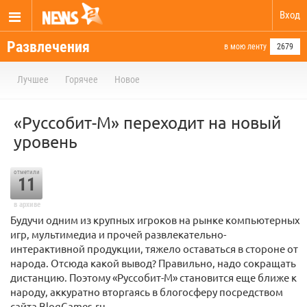
Вход
Развлечения
в мою ленту
2679
Лучшее
Горячее
Новое
«Руссобит-М» переходит на новый
уровень
отметили
11
в архиве
Будучи одним из крупных игроков на рынке компьютерных
игр, мультимедиа и прочей развлекательно-
интерактивной продукции, тяжело оставаться в стороне от
народа. Отсюда какой вывод? Правильно, надо сокращать
дистанцию. Поэтому «Руссобит-М» становится еще ближе к
народу, аккуратно вторгаясь в блогосферу посредством
сайта BlogGames.ru.