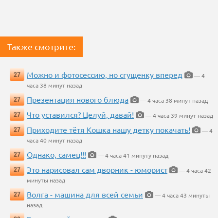
Также смотрите:
Можно и фотосессию, но сгущенку вперед
27
— 4
часа 38 минут назад
Презентация нового блюда
27
— 4 часа 38 минут назад
Что уставился? Целуй, давай!
27
— 4 часа 39 минут назад
Приходите тётя Кошка нашу детку покачать!
27
— 4
часа 40 минут назад
Однако, самец!!!
27
— 4 часа 41 минуту назад
Это нарисовал сам дворник - юморист
27
— 4 часа 42
минуты назад
Волга - машина для всей семьи
27
— 4 часа 43 минуты
назад