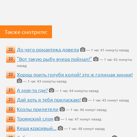
Также смотрите:
До чего романтика довела
22
— 1 час 41 минуту назад
"Вот такую рыбу вчера поймал!"
22
— 1 час 42 минуты
назад
Хорош поить голубя колой! это ж голимая химия!
22
— 1 час 43 минуты назад
А моя-то где?
21
— 1 час 44 минуты назад
Дай хоть я тебя приласкаю!
21
— 1 час 45 минут назад
Козлы прилетели
22
— 1 час 46 минут назад
Троянский слон
22
— 1 час 47 минут назад
Кеша красивый...
22
— 1 час 48 минут назад