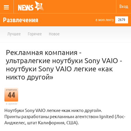
Вход
Развлечения
в мою ленту
2679
Лучшее
Горячее
Новое
Рекламная компания -
ультралегкие ноутбуки Sony VAIO -
ноутбуки Sony VAIO легкие «как
никто другой»
отметили
44
в архиве
Ноутбуки Sony VAIO легкие «как никто другой».
Принты разработаны рекламным агентством Ignited (Лос-
Анджелес, штат Калифорния, США).